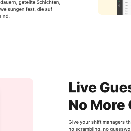
tdauern, geteilte Schichten,
weisungen fest, die auf
sind.
Live Gue
No More
Give your shift managers th
no scrambling, no guesswork